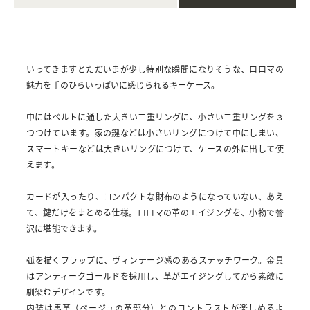
いってきますとただいまが少し特別な瞬間になりそうな、ロロマの
魅力を手のひらいっぱいに感じられるキーケース。
中にはベルトに通した大きい二重リングに、小さい二重リングを３
つつけています。家の鍵などは小さいリングにつけて中にしまい、
スマートキーなどは大きいリングにつけて、ケースの外に出して使
えます。
カードが入ったり、コンパクトな財布のようになっていない、あえ
て、鍵だけをまとめる仕様。ロロマの革のエイジングを、小物で贅
沢に堪能できます。
弧を描くフラップに、ヴィンテージ感のあるステッチワーク。金具
はアンティークゴールドを採用し、革がエイジングしてから素敵に
馴染むデザインです。
内装は馬革（ベージュの革部分）とのコントラストが楽しめるよ