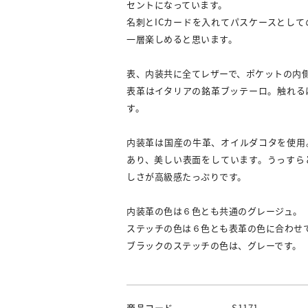
セントになっています。
名刺とICカードを入れてパスケースとし
一層楽しめると思います。
表、内装共に全てレザーで、ポケットの内
表革はイタリアの銘革ブッテーロ。触れる
す。
内装革は国産の牛革、オイルダコタを使用
あり、美しい表面をしています。うっすら
しさが高級感たっぷりです。
内装革の色は６色とも共通のグレージュ。
ステッチの色は６色とも表革の色に合わせ
ブラックのステッチの色は、グレーです。
商品コード
S1171