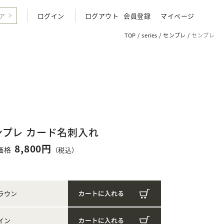
ア
ログイン
ログアウト
会員登録
マイページ
TOP
series
センプレ
センプレ
ンプレ カード名刺入れ
8,800円
価格
（税込）
ラウン
イン