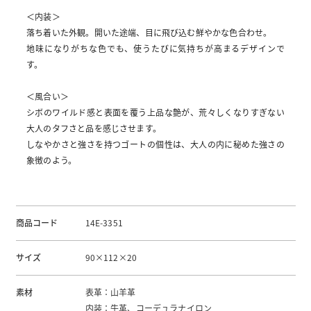
＜内装＞
落ち着いた外観。開いた途端、目に飛び込む鮮やかな色合わせ。
地味になりがちな色でも、使うたびに気持ちが高まるデザインで
す。
＜風合い＞
シボのワイルド感と表面を覆う上品な艶が、荒々しくなりすぎない
大人のタフさと品を感じさせます。
しなやかさと強さを持つゴートの個性は、大人の内に秘めた強さの
象徴のよう。
商品コード
14E-3351
サイズ
90×112×20
素材
表革：山羊革
内装：牛革、コーデュラナイロン