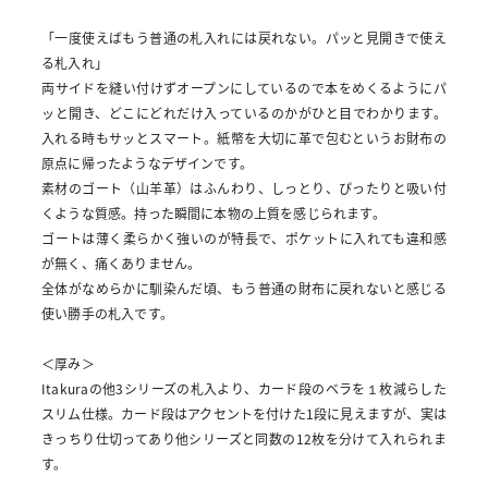
「一度使えばもう普通の札入れには戻れない。パッと見開きで使え
る札入れ」
両サイドを縫い付けずオープンにしているので本をめくるようにパ
ッと開き、どこにどれだけ入っているのかがひと目でわかります。
入れる時もサッとスマート。紙幣を大切に革で包むというお財布の
原点に帰ったようなデザインです。
素材のゴート（山羊革）はふんわり、しっとり、ぴったりと吸い付
くような質感。持った瞬間に本物の上質を感じられます。
ゴートは薄く柔らかく強いのが特長で、ポケットに入れても違和感
が無く、痛くありません。
全体がなめらかに馴染んだ頃、もう普通の財布に戻れないと感じる
使い勝手の札入です。
＜厚み＞
Itakuraの他3シリーズの札入より、カード段のベラを１枚減らした
スリム仕様。カード段はアクセントを付けた1段に見えますが、実は
きっちり仕切ってあり他シリーズと同数の12枚を分けて入れられま
す。