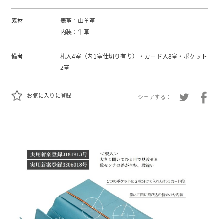
素材
表革：山羊革
内装：牛革
備考
札入4室（内1室仕切り有り）・カード入8室・ポケット
2室
お気に入りに登録
シェアする：