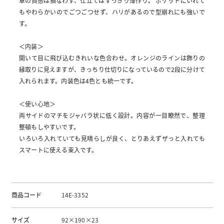
革の質感は損なわず、仕立てはすっきり薄作り。 ポケットにいれて
もやわらかいのでごつごつせず、ハリがあるので型崩れにも強いで
す。
＜内装＞
開いて目に飛び込むきれいな色合わせ。オレンジのラインは飾りの
縁取りに見えますが、きっちり仕切りになっているので2段に分けて
入れられます。内装色は4色とも統一です。
＜使い心地＞
両サイドのマチをジャバラ状に低く設計。内容が一目瞭然で、整理
整頓もしやすいです。
いろいろ入れていても見晴らしが良く、とりあえずザっと入れても
スマートに使える束入です。
商品コード
14E-3352
サイズ
92×190×23