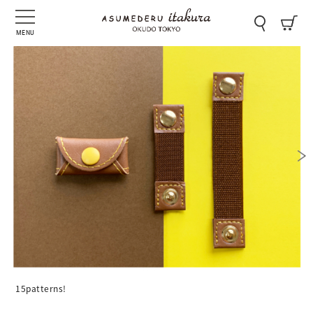
MENU
15patterns!