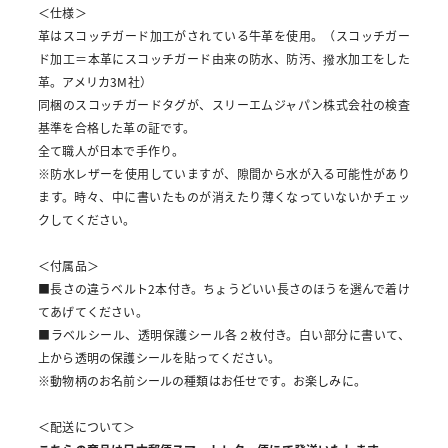
＜仕様＞
革はスコッチガード加工がされている牛革を使用。（スコッチガー
ド加工＝本革にスコッチガード由来の防水、防汚、撥水加工をした
革。アメリカ3M社）
同梱のスコッチガードタグが、スリーエムジャパン株式会社の検査
基準を合格した革の証です。
全て職人が日本で手作り。
※防水レザーを使用していますが、隙間から水が入る可能性があり
ます。時々、中に書いたものが消えたり薄くなっていないかチェッ
クしてください。
＜付属品＞
■長さの違うベルト2本付き。ちょうどいい長さのほうを選んで着け
てあげてください。
■ラベルシール、透明保護シール各２枚付き。白い部分に書いて、
上から透明の保護シールを貼ってください。
※動物柄のお名前シールの種類はお任せです。お楽しみに。
＜配送について＞