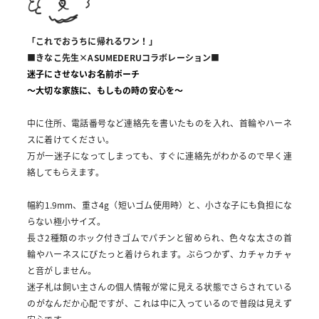
「これでおうちに帰れるワン！」
■きなこ先生×ASUMEDERUコラボレーション■
迷子にさせないお名前ポーチ
～大切な家族に、もしもの時の安心を～
中に住所、電話番号など連絡先を書いたものを入れ、首輪やハーネ
スに着けてください。
万が一迷子になってしまっても、すぐに連絡先がわかるので早く連
絡してもらえます。
幅約1.9mm、重さ4g（短いゴム使用時）と、小さな子にも負担にな
らない極小サイズ。
長さ2種類のホック付きゴムでパチンと留められ、色々な太さの首
輪やハーネスにぴたっと着けられます。ぶらつかず、カチャカチャ
と音がしません。
迷子札は飼い主さんの個人情報が常に見える状態でさらされている
のがなんだか心配ですが、これは中に入っているので普段は見えず