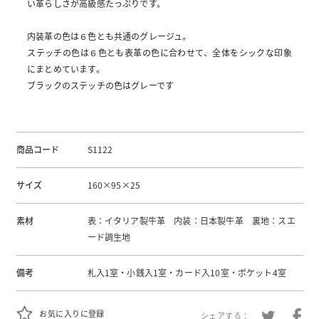
い革らしさが高級感たっぷりです。
内装革の色は６色とも共通のグレージュ。
ステッチの色は６色とも表革の色に合わせて、全体をシックな印象
にまとめています。
ブラックのステッチの色はグレーです
商品コード
S1122
サイズ
160×95×25
素材
表：イタリア製牛革 内装：日本製牛革 裏地：スエ
ード調生地
備考
札入1室・小銭入1室・カード入10室・ポケット4室
お気に入りに登録
シェアする：