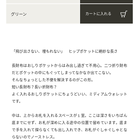
グリーン
「飛び出さない、埋もれない」 ヒップポケットに絶妙な長さ
長財布はおしりポケットからはみ出し過ぎて不用心。二つ折り財布
だとポケットの中にもぐってしまってなかなか出てこない。
そんなちょっとした不便を解決するのがこの形。
短い長財布？長い折財布？
よく入れるおしりポケットにちょうどいい、ミディアムウォレット
です。
中は、上からお札を入れるスペースが１室。ここは深さをいちばん
底までにせず、お札が深めに入る途中の位置で留めています。底ま
で手を入れて探らなくても出し入れでき、お札がぐしゃぐしゃとな
らないのでノーストレス。