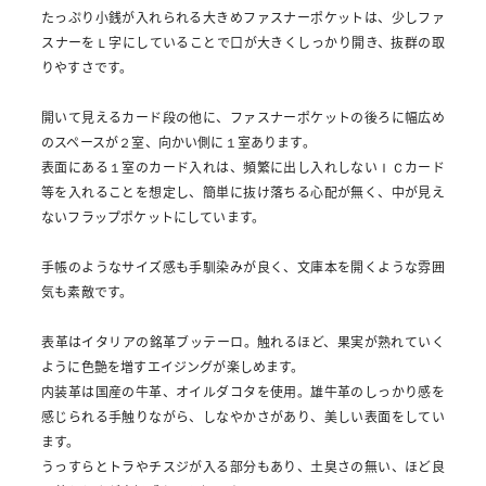
たっぷり小銭が入れられる大きめファスナーポケットは、少しファ
スナーをＬ字にしていることで口が大きくしっかり開き、抜群の取
りやすさです。
開いて見えるカード段の他に、ファスナーポケットの後ろに幅広め
のスペースが２室、向かい側に１室あります。
表面にある１室のカード入れは、頻繁に出し入れしないＩＣカード
等を入れることを想定し、簡単に抜け落ちる心配が無く、中が見え
ないフラップポケットにしています。
手帳のようなサイズ感も手馴染みが良く、文庫本を開くような雰囲
気も素敵です。
表革はイタリアの銘革ブッテーロ。触れるほど、果実が熟れていく
ように色艶を増すエイジングが楽しめます。
内装革は国産の牛革、オイルダコタを使用。雄牛革のしっかり感を
感じられる手触りながら、しなやかさがあり、美しい表面をしてい
ます。
うっすらとトラやチスジが入る部分もあり、土臭さの無い、ほど良