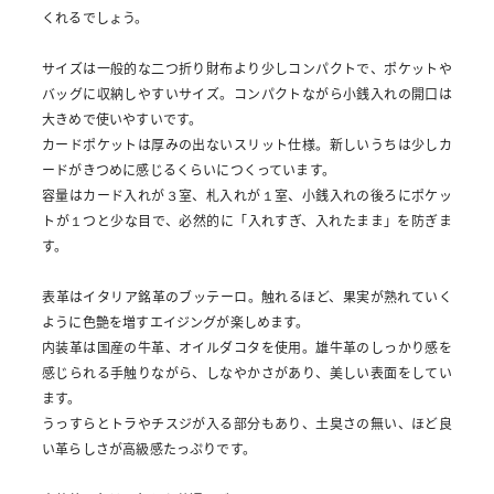
くれるでしょう。
サイズは一般的な二つ折り財布より少しコンパクトで、ポケットや
バッグに収納しやすいサイズ。コンパクトながら小銭入れの開口は
大きめで使いやすいです。
カードポケットは厚みの出ないスリット仕様。新しいうちは少しカ
ードがきつめに感じるくらいにつくっています。
容量はカード入れが３室、札入れが１室、小銭入れの後ろにポケッ
トが１つと少な目で、必然的に「入れすぎ、入れたまま」を防ぎま
す。
表革はイタリア銘革のブッテーロ。触れるほど、果実が熟れていく
ように色艶を増すエイジングが楽しめます。
内装革は国産の牛革、オイルダコタを使用。雄牛革のしっかり感を
感じられる手触りながら、しなやかさがあり、美しい表面をしてい
ます。
うっすらとトラやチスジが入る部分もあり、土臭さの無い、ほど良
い革らしさが高級感たっぷりです。