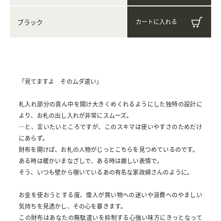
ブラック
「見てますよ そのムダ遣い」
札入れ部分の真ん中を開け大きくめくれるようにした独特の設計に
より、お札の出し入れが非常にスムーズ。
…と、言いたいところですが、このスキマは使いやすさのためだけ
にあらず。
財布を開けば、お札の人物がじっとこちらを見つめているのです。
ある時は暖かいまなざしで、ある時は厳しい表情で。
そう、いつも壁から覗いているあの有名な家政婦さんのように。
お金を使おうとする度、偉人が買い物への迷いや浪費へのやましい
気持ちを見透かし、その心を暴きます。
この財布はあなたの無駄遣いを抑制する心強い味方にきっとなって