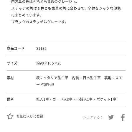
内装革の色は６色とも共通のグレージュ。
ステッチの色は６色とも表革の色に合わせて、全体をシックな印象
にまとめています。
ブラックのステッチはグレーです。
商品コード
S1132
サイズ
約90×105×20
素材
表：イタリア製牛革 内装：日本製牛革 裏地：スエ
ード調生地
備考
札入1室・カード入3室・小銭入1室・ポケット1室
お気に入りに登録
シェアする：