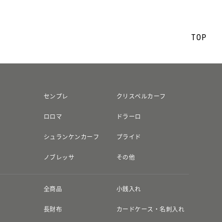
TOP
センプレ
クリスペルカーフ
ロロマ
ドラーロ
シュランケンカーフ
プライド
ノブレッサ
その他
全商品
小銭入れ
長財布
カードケース・名刺入れ