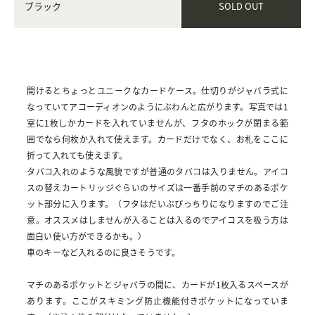
SOLD OUT
ブラック
開けるとちょっとユニークなカードケース。仕切りがジャバラ式に
なっていてアコーディオンのようにぶわんと広がります。写真では1
室に1枚しかカードを入れていませんが、フタのホックが閉まる範
囲でなら何枚か入れて使えます。カードだけでなく、お札をここに
折って入れても使えます。
タバコ入れのような風貌ですが普通のタバコは入りません。アイコ
スの替えカートリッジぐらいのサイズは一番手前のマチのあるポケ
ット部分に入ります。（フタはだいぶぴっちりになりますのでご注
意。オススメはしませんが入ることは入るのでアイコスを吸う方は
面白い使い方ができるかも。）
車のキーなど入れるのに良さそうです。
マチのあるポケットとジャバラの間に、カードが1枚入るスペースが
あります。ここがスキミング防止機能付きポケットになっていま