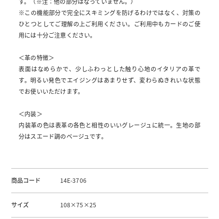
す。（※注：他の部分はなっていません。）
※この機能部分で完全にスキミングを防げるわけではなく、対策の
ひとつとしてご理解の上ご利用ください。ご利用中もカードのご使
用には十分ご注意ください。
＜革の特徴＞
表面はなめらかで、少しふわっとした触り心地のイタリアの革で
す。明るい発色でエイジングはあまりせず、変わらぬきれいな状態
でお使いいただけます。
＜内装＞
内装革の色は表革の各色と相性のいいグレージュに統一。生地の部
分はスエード調のベージュです。
商品コード
14E-3706
サイズ
108×75×25