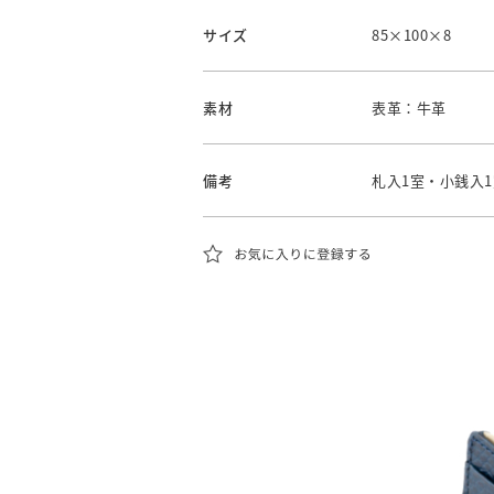
サイズ
85×100×8
素材
表革：牛革
備考
札入1室・小銭入