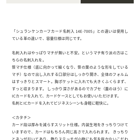
「シュランケンカーフカード名刺入 14E-7005」との違いは使用し
ている革の違いで、容量仕様は同じです。
名刺入れはやっぱりマチが無いと不安。というマチ有り派の方はこ
ちらの名刺入れを。
笹マチ仕様（底に向かって細くなり、笹の葉のような形をしている
マチ）なので出し入れする口部分はしっかり開き、全体のフォルム
はすっきりとスマート。胸ポケットに入れても大きくふくらまず、
すっと収まります。 しっかり深さがあるのでカブセ（蓋のほう）に
ICカードを入れて、カードケースとしてもお使いいただけます。
名刺とICカードを入れてビジネスシーンも身軽に軽快に。
＜カタチ＞
カード段は厚みを減らすスリット仕様。内装生地をきっちりつけて
いますので、カードはもちろん同じ高さで入れられます。 きっちり
とネンが引いてあり、飾りステッチが小物にも気を抜かないこだわ