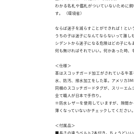
わかる名札や鑑札がついていないために飼
す。
（環境省）
ならば迷子を減らすことができれば！とい
うちの子は迷子になんてならないって誰し
シデントから迷子になる危険はどの子にも
何も無ければそれでいい。何かあった時、
＜仕様＞
革はスコッチガード加工がされている牛革
水、防汚、撥水加工をした革。アメリカ3M
同梱のスコッチガードタグが、スリーエム
全て職人が日本で手作り。
※防水レザーを使用していますが、隙間か
薄くなっていないかチェックしてください
＜付属品＞
■長さの違うベルト2本付き。ちょうどい