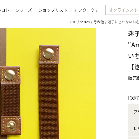
のコト
シリーズ
ショップリスト
アフターケア
オンラインスト
TOP
series
その他
迷子にさせないお名前
迷
"A
い
【送
販売
[ 送料
ブ
レ