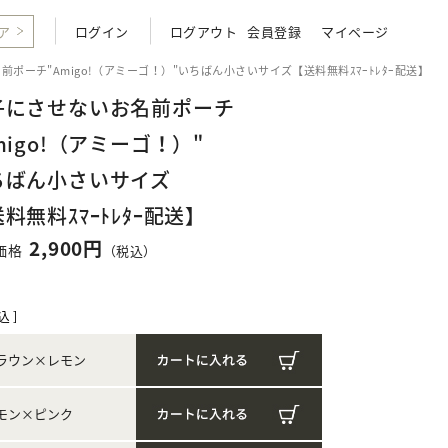
ア
ログイン
ログアウト
会員登録
マイページ
ポーチ"Amigo!（アミーゴ！）"いちばん小さいサイズ【送料無料ｽﾏｰﾄﾚﾀｰ配送】
子にさせないお名前ポーチ
migo!（アミーゴ！）"
ちばん小さいサイズ
料無料ｽﾏｰﾄﾚﾀｰ配送】
2,900円
価格
（税込）
込 ]
ラウン×レモン
モン×ピンク