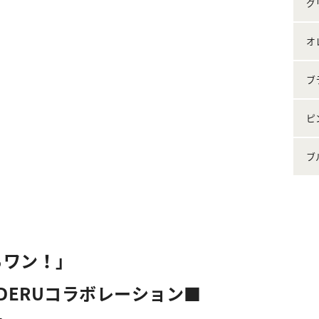
グ
オ
ブ
ピ
ブ
るワン！」
DERUコラボレーション■