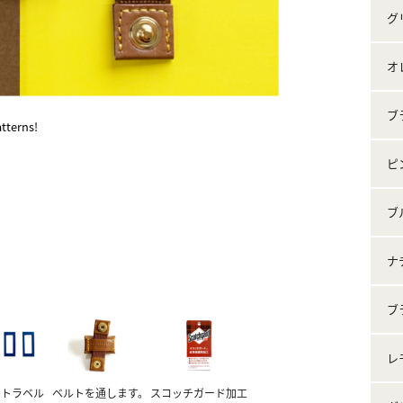
グ
オ
ブ
tterns!
ピ
ブ
ナ
ブ
レ
ートラベル
ベルトを通します。
スコッチガード加工