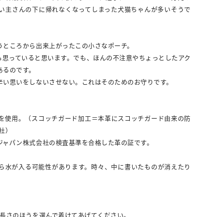
い主さんの下に帰れなくなってしまった犬猫ちゃんが多いそうで
うところから出来上がったこの小さなポーチ。
も思っていると思います。でも、ほんの不注意やちょっとしたアク
あるのです。
辛い思いをしないさせない。これはそのためのお守りです。
を使用。（スコッチガード加工＝本革にスコッチガード由来の防
社）
ジャパン株式会社の検査基準を合格した革の証です。
ら水が入る可能性があります。時々、中に書いたものが消えたり
。
い長さのほうを選んで着けてあげてください。