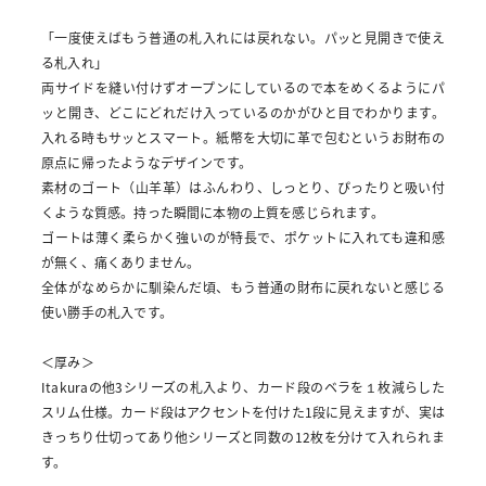
「一度使えばもう普通の札入れには戻れない。パッと見開きで使え
る札入れ」
両サイドを縫い付けずオープンにしているので本をめくるようにパ
ッと開き、どこにどれだけ入っているのかがひと目でわかります。
入れる時もサッとスマート。紙幣を大切に革で包むというお財布の
原点に帰ったようなデザインです。
素材のゴート（山羊革）はふんわり、しっとり、ぴったりと吸い付
くような質感。持った瞬間に本物の上質を感じられます。
ゴートは薄く柔らかく強いのが特長で、ポケットに入れても違和感
が無く、痛くありません。
全体がなめらかに馴染んだ頃、もう普通の財布に戻れないと感じる
使い勝手の札入です。
＜厚み＞
Itakuraの他3シリーズの札入より、カード段のベラを１枚減らした
スリム仕様。カード段はアクセントを付けた1段に見えますが、実は
きっちり仕切ってあり他シリーズと同数の12枚を分けて入れられま
す。