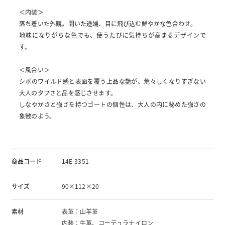
＜内装＞
落ち着いた外観。開いた途端、目に飛び込む鮮やかな色合わせ。
地味になりがちな色でも、使うたびに気持ちが高まるデザインで
す。
＜風合い＞
シボのワイルド感と表面を覆う上品な艶が、荒々しくなりすぎない
大人のタフさと品を感じさせます。
しなやかさと強さを持つゴートの個性は、大人の内に秘めた強さの
象徴のよう。
商品コード
14E-3351
サイズ
90×112×20
素材
表革：山羊革
内装：牛革、コーデュラナイロン