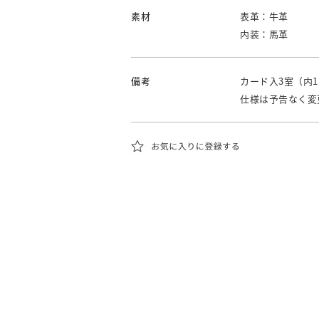
素材
表革：牛革
内装：馬革
備考
カード入3室（内
仕様は予告なく変