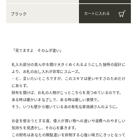
ブラック
「見てますよ そのムダ遣い」
札入れ部分の真ん中を開け大きくめくれるようにした独特の設計に
より、お札の出し入れが非常にスムーズ。
…と、言いたいところですが、このスキマは使いやすさのためだけ
にあらず。
財布を開けば、お札の人物がじっとこちらを見つめているのです。
ある時は暖かいまなざしで、ある時は厳しい表情で。
そう、いつも壁から覗いているあの有名な家政婦さんのように。
お金を使おうとする度、偉人が買い物への迷いや浪費へのやましい
気持ちを見透かし、その心を暴きます。
この財布はあなたの無駄遣いを抑制する心強い味方にきっとなって