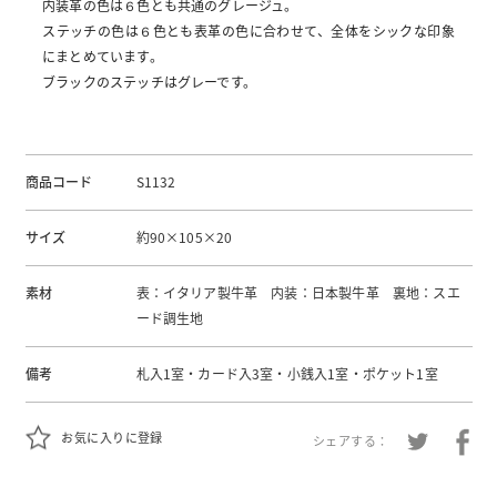
内装革の色は６色とも共通のグレージュ。
ステッチの色は６色とも表革の色に合わせて、全体をシックな印象
にまとめています。
ブラックのステッチはグレーです。
商品コード
S1132
サイズ
約90×105×20
素材
表：イタリア製牛革 内装：日本製牛革 裏地：スエ
ード調生地
備考
札入1室・カード入3室・小銭入1室・ポケット1室
お気に入りに登録
シェアする：