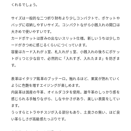
くれるでしょう。
サイズは一般的な二つ折り財布より少しコンパクトで、ポケットや
バッグに収納しやすいサイズ。コンパクトながら小銭入れの開口は
大きめで使いやすいです。
カードポケットは厚みの出ないスリット仕様。新しいうちは少しカ
ードがきつめに感じるくらいにつくっています。
容量はカード入れが３室、札入れが１室、小銭入れの後ろにポケッ
トが１つと少な目で、必然的に「入れすぎ、入れたまま」を防ぎま
す。
表革はイタリア銘革のブッテーロ。触れるほど、果実が熟れていく
ように色艶を増すエイジングが楽しめます。
内装革は国産の牛革、オイルダコタを使用。雄牛革のしっかり感を
感じられる手触りながら、しなやかさがあり、美しい表面をしてい
ます。
うっすらとトラやチスジが入る部分もあり、土臭さの無い、ほど良
い革らしさが高級感たっぷりです。