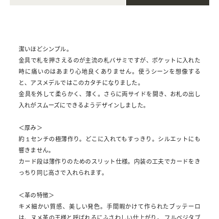
潔いほどシンプル。
金具で札を押さえるのが主流の札バサミですが、ポケットに入れた
時に痛いのはあまり心地良くありません。使うシーンを想像する
と、アスメデルではこのカタチになりました。
金具を外して柔らかく、薄く。さらに両サイドを開き、お札の出し
入れがスムーズにできるようデザインしました。
＜厚み＞
約１センチの極薄作り。どこに入れてもすっきり。シルエットにも
響きません。
カード段は薄作りのためのスリット仕様。内装の工夫でカードをき
っちり同じ高さで入れられます。
＜革の特徴＞
キメ細かい質感、美しい発色。手間暇かけて作られたブッテーロ
は、ヌメ革の王様と呼ばれるにふさわしい仕上がり。 フルベジタブ