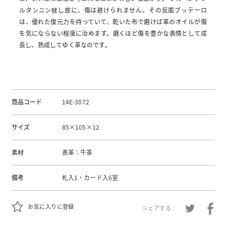
ルタンニン鞣し故に、傷は避けられません。その反面ブッテーロ
は、優れた復元力を持っていて、乾いた布で磨けば革のオイルが傷
を気にならない程度に治めます。磨くほど傷を豊かな表情として成
長し、熟成してゆく革なのです。
商品コード
14E-3072
サイズ
85×105×12
素材
表革：牛革
備考
札入1・カード入6室
お気に入りに登録
シェアする：