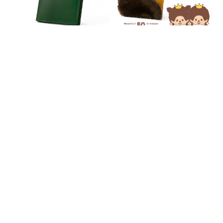
センプレ 二つ折り財布
メネフネモンチッチポケット財
18,700円
(税込)
布 ずんずん
16,500円
(税込)
すべての商品を見る
TOP