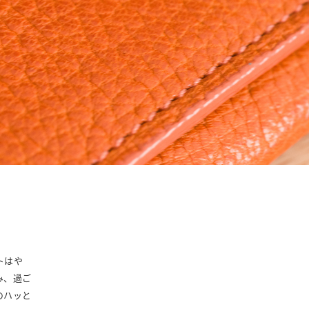
トはや
み、過ご
のハッと