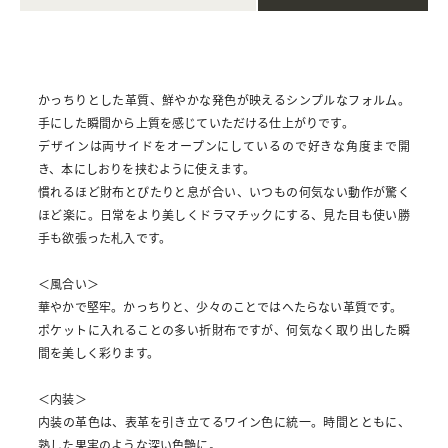
かっちりとした革質、鮮やかな発色が映えるシンプルなフォルム。
手にした瞬間から上質を感じていただける仕上がりです。
デザインは両サイドをオープンにしているので好きな角度まで開
き、本にしおりを挟むように使えます。
慣れるほど財布とぴたりと息が合い、いつもの何気ない動作が驚く
ほど楽に。日常をより美しくドラマチックにする、見た目も使い勝
手も欲張った札入です。
＜風合い＞
華やかで堅牢。かっちりと、少々のことではへたらない革質です。
ポケットに入れることの多い折財布ですが、何気なく取り出した瞬
間を美しく彩ります。
＜内装＞
内装の革色は、表革を引き立てるワイン色に統一。時間とともに、
熟した果実のような深い色艶に。