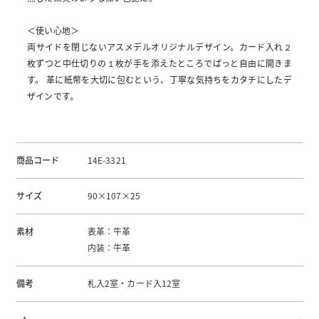
＜使い心地＞
両サイドを閉じないアスメデルオリジナルデザイン。カード入れ２
枚ずつと中仕切りの１枚が手を添えたところでぱっと自由に開きま
す。 革に紙幣を大切に包むという、丁寧な気持ちをカタチにしたデ
ザインです。
商品コード
14E-3321
サイズ
90×107×25
素材
表革：牛革
内装：牛革
備考
札入2室・カード入12室