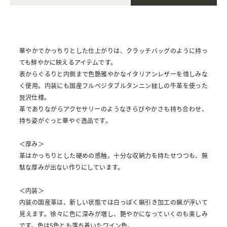
華やかでかっちりとした仕上がりは、クラッチバッグのように持っ
ても鮮やかに映えるアイテムです。
表からぐるりと内側まで色艶雅やかなイタリアンレザーを惜しみな
く使用。内装にも国産フルベジタブルタンニン鞣しの牛革を使った
贅沢仕様。
革でありながらアクセサリーのようなきらびやかさも持ち合わせ、
持ち姿がぐっと華やぐ逸品です。
＜厚み＞
革はかっちりとした硬めの感触。十分な収納力を持たせつつも、無
駄な厚みが出ない作りにしています。
＜内装＞
内装の国産革は、新しい状態では白っぽく蝋引き加工の蝋が浮いて
見えます。徐々に色に深みが増し、艶やかになっていくのも楽しみ
です。色は5色とも落ち着いたワイン色。