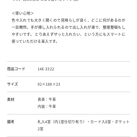
＜使い心地＞
色々入れても大きく開くので見晴らしが良く、どこに何があるのか
一目瞭然。手が挿し入れられるので出し入れが楽で、整理整頓もし
やすいです。 とりあえずザっと入れたい、という方にもスマートに
使っていただける束入です。
商品コード
14E-3322
サイズ
92×188×23
素材
表革：牛革
内装：牛革
備考
札入4室（内1室仕切り有り）・カード入8室・ポケット
2室