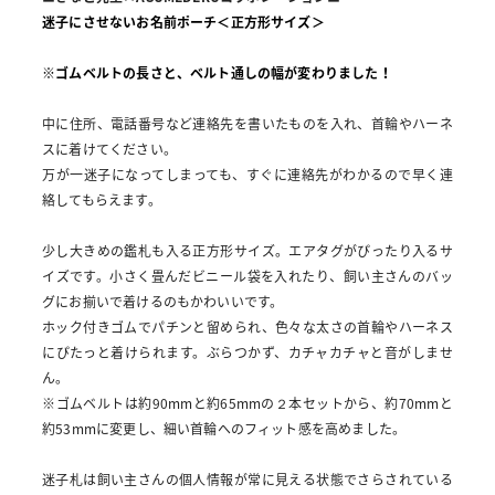
迷子にさせないお名前ポーチ＜正方形サイズ＞
※ゴムベルトの長さと、ベルト通しの幅が変わりました！
中に住所、電話番号など連絡先を書いたものを入れ、首輪やハーネ
スに着けてください。
万が一迷子になってしまっても、すぐに連絡先がわかるので早く連
絡してもらえます。
少し大きめの鑑札も入る正方形サイズ。エアタグがぴったり入るサ
イズです。小さく畳んだビニール袋を入れたり、飼い主さんのバッ
グにお揃いで着けるのもかわいいです。
ホック付きゴムでパチンと留められ、色々な太さの首輪やハーネス
にぴたっと着けられます。ぶらつかず、カチャカチャと音がしませ
ん。
※ゴムベルトは約90mmと約65mmの２本セットから、約70mmと
約53mmに変更し、細い首輪へのフィット感を高めました。
迷子札は飼い主さんの個人情報が常に見える状態でさらされている