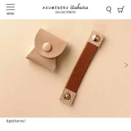
MENU
8patterns!