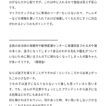
のがなんだか心配ですが、これは中に入れるので普段は見えず安心
です。
マイクロチップのように専用のリーダーもいらないので、アレルギ
ーなどの情報を書いて入れておけば保護してくれた方にすぐに対応
がわかるというのもポイントです。
━━━━━━━━━━━━━━━━━
全国の自治体の保健所や動物愛護センターに保護収容される犬や猫
の多くは、迷子になってしまって身元のわかる名札や鑑札がついて
いないために飼い主さんの下に帰れなくなってしまった犬猫ちゃん
が多いそうです。
（環境省）
ならば迷子を減らすことができれば！というところから出来上がっ
たこの小さなポーチ。
うちの子は迷子になんてならないって誰しも思っていると思いま
す。でも、ほんの不注意やちょっとしたアクシデントから迷子にな
る危険はどの子にもあるのです。
何も無ければそれでいい。何かあった時、辛い思いをしないさせな
い。これはそのためのお守りです。