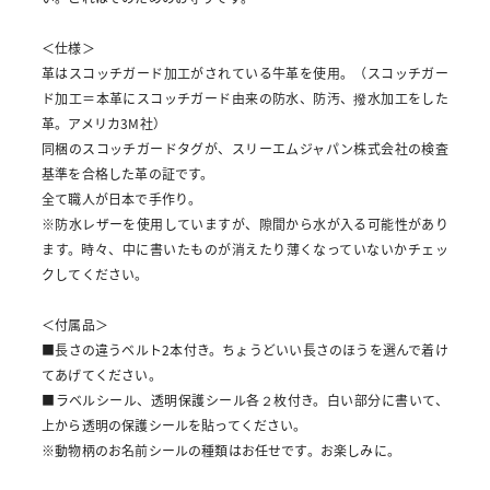
＜仕様＞
革はスコッチガード加工がされている牛革を使用。（スコッチガー
ド加工＝本革にスコッチガード由来の防水、防汚、撥水加工をした
革。アメリカ3M社）
同梱のスコッチガードタグが、スリーエムジャパン株式会社の検査
基準を合格した革の証です。
全て職人が日本で手作り。
※防水レザーを使用していますが、隙間から水が入る可能性があり
ます。時々、中に書いたものが消えたり薄くなっていないかチェッ
クしてください。
＜付属品＞
■長さの違うベルト2本付き。ちょうどいい長さのほうを選んで着け
てあげてください。
■ラベルシール、透明保護シール各２枚付き。白い部分に書いて、
上から透明の保護シールを貼ってください。
※動物柄のお名前シールの種類はお任せです。お楽しみに。