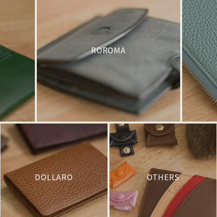
ROROMA
DOLLARO
OTHERS