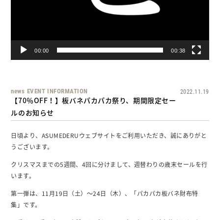
00:00
00:38
news
EVENT
INFORMATION
2022.11.19
【70％OFF！】板バネパカパカ祭り、期間限定セー
ルのお知らせ
日頃より、ASUMEDERUウェブサイトをご利用いただき、誠にありがと
うございます。
クリスマスまでの5週間、4回に分けまして、週替わりの歳末セールを行
います。
第一弾は、11月19日（土）～24日（木）、「パカパカ板バネ財布特
集」です。