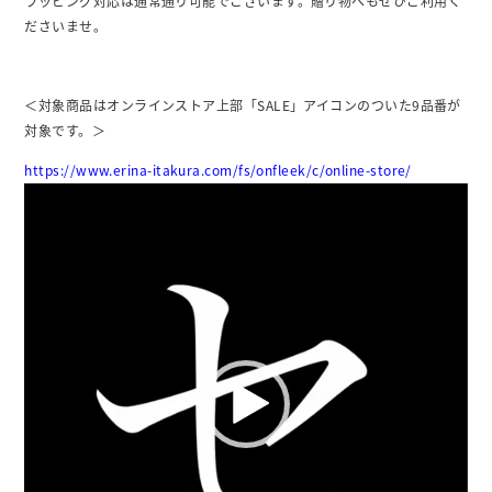
ラッピング対応は通常通り可能でございます。贈り物へもぜひご利用く
ださいませ。
＜対象商品はオンラインストア上部「SALE」アイコンのついた9品番が
対象です。＞
https://www.erina-itakura.com/fs/onfleek/c/online-store/
動
画
プ
レ
ー
ヤ
ー