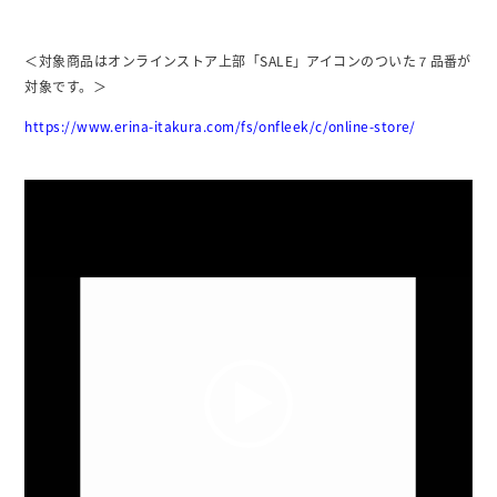
＜対象商品はオンラインストア上部「SALE」アイコンのついた７品番が
対象です。＞
https://www.erina-itakura.com/fs/onfleek/c/online-store/
動
画
プ
レ
ー
ヤ
ー