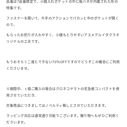
品番は7品番限定で、小銭入れポケットの中に板バネが内蔵された形の
特集です。
ファスナーを開いて、片手のアクションでパカッと中のポケットが開く
ので、
もらったお釣りが入れやすく、小銭もとりやすいアスメデルイタクラオ
リジナルの工夫です。
もうおそらく二度とできない70％OFFですのでどうぞこの機会にご利用
くださいませ。
※期間中、１個ご購入の場合はクロネコヤマトの宅急便コンパクトを使
用させていただき、
対象商品につきましてはノベルティ無しとさせていただきます。
ラッピング対応は通常通り可能でございます。贈り物へもぜひご利用く
ださいませ。